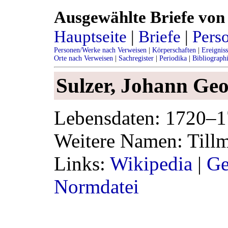
Ausgewählte Briefe von 
Hauptseite
|
Briefe
|
Pers
Personen/Werke nach Verweisen
|
Körperschaften
|
Ereignis
Orte nach Verweisen
|
Sachregister
|
Periodika
|
Bibliograph
Sulzer, Johann Ge
Lebensdaten: 1720–
Weitere Namen: Till
Links:
Wikipedia
|
Ge
Normdatei