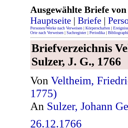
Ausgewählte Briefe von 
Hauptseite
|
Briefe
|
Pers
Personen/Werke nach Verweisen
|
Körperschaften
|
Ereignis
Orte nach Verweisen
|
Sachregister
|
Periodika
|
Bibliograph
Briefverzeichnis Vel
Sulzer, J. G., 1766
Von
Veltheim, Friedr
1775)
An
Sulzer, Johann G
26.12.1766