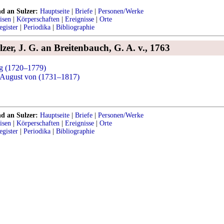
nd an Sulzer:
Hauptseite
|
Briefe
|
Personen/Werke
isen
|
Körperschaften
|
Ereignisse
|
Orte
egister
|
Periodika
|
Bibliographie
lzer, J. G. an Breitenbauch, G. A. v., 1763
rg (1720–1779)
 August von (1731–1817)
nd an Sulzer:
Hauptseite
|
Briefe
|
Personen/Werke
isen
|
Körperschaften
|
Ereignisse
|
Orte
egister
|
Periodika
|
Bibliographie