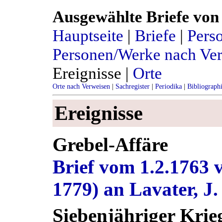
Ausgewählte Briefe von 
Hauptseite
|
Briefe
|
Pers
Personen/Werke nach Ve
Ereignisse |
Orte
Orte nach Verweisen
|
Sachregister
|
Periodika
|
Bibliograph
Ereignisse
Grebel-Affäre
Brief vom 1.2.1763 v
1779) an Lavater, J.
Siebenjähriger Krie