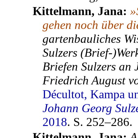
Kittelmann, Jana:
»
gehen noch über d
gartenbauliches Wi
Sulzers (Brief-)Wer
Briefen Sulzers an
Friedrich August v
Décultot, Kampa un
Johann Georg Sulz
2018
.
S. 252–286.
Kittelmann, Jana:
A