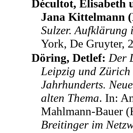
Décultot, Elisabeth
Jana Kittelmann 
Sulzer. Aufklärun
York, De Gruyter, 
Döring, Detlef:
Der L
Leipzig und Zürich 
Jahrhunderts. Neu
alten Thema
. In:
An
Mahlmann-Bauer
(
Breitinger im Netz