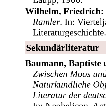
Wilhelm, Friedrich
Ramler
. In:
Viertelj
Literaturgeschichte
Sekundärliteratur
Baumann, Baptiste 
Zwischen Moos und 
Naturkundliche Obje
Literatur der deut
In:
Neohelicon. Act