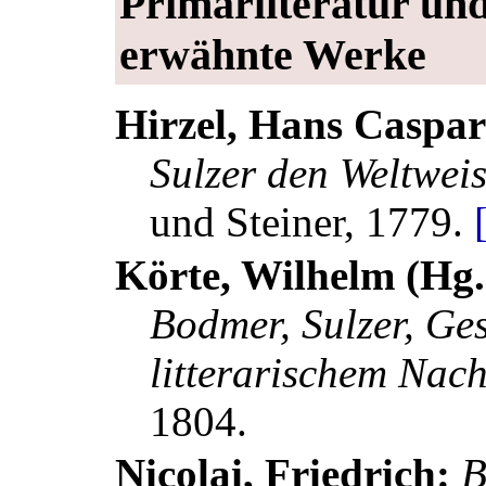
Primärliteratur und
erwähnte Werke
Hirzel, Hans Caspa
Sulzer den Weltwei
und Steiner, 1779.
Körte, Wilhelm (Hg.
Bodmer, Sulzer, Ge
litterarischem Nac
1804.
Nicolai, Friedrich:
B