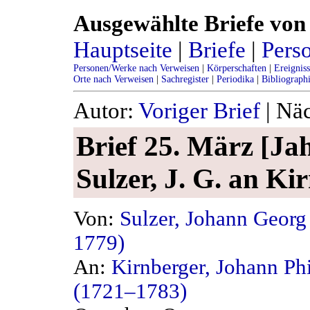
Ausgewählte Briefe von 
Hauptseite
|
Briefe
|
Pers
Personen/Werke nach Verweisen
|
Körperschaften
|
Ereignis
Orte nach Verweisen
|
Sachregister
|
Periodika
|
Bibliograph
Autor:
Voriger Brief
| Näc
Brief 25. März [Ja
Sulzer, J. G. an Kir
Von:
Sulzer, Johann Georg
1779)
An:
Kirnberger, Johann Ph
(1721–1783)