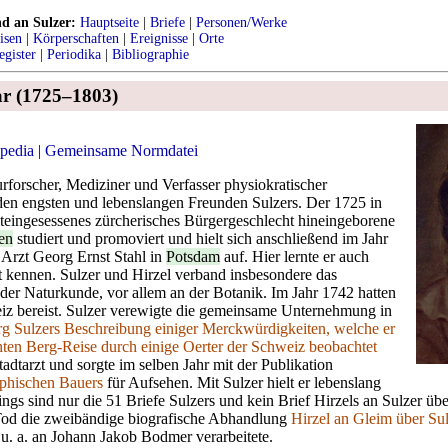
nd an Sulzer:
Hauptseite
|
Briefe
|
Personen/Werke
isen
|
Körperschaften
|
Ereignisse
|
Orte
egister
|
Periodika
|
Bibliographie
ar (1725–1803)
pedia
|
Gemeinsame Normdatei
rforscher, Mediziner und Verfasser physiokratischer
den engsten und lebenslangen Freunden Sulzers. Der 1725 in
lteingesessenes zürcherisches Bürgergeschlecht hineingeborene
en
studiert und promoviert und hielt sich anschließend im Jahr
 Arzt Georg Ernst Stahl in
Potsdam
auf. Hier lernte er auch
 kennen. Sulzer und Hirzel verband insbesondere das
der Naturkunde, vor allem an der Botanik. Im Jahr 1742 hatten
iz bereist. Sulzer verewigte die gemeinsame Unternehmung in
rg Sulzers Beschreibung einiger Merckwürdigkeiten, welche er
ten Berg-Reise durch einige Oerter der Schweiz beobachtet
adtarzt und sorgte im selben Jahr mit der Publikation
ophischen Bauers
für Aufsehen. Mit Sulzer hielt er lebenslang
ngs sind nur die 51 Briefe Sulzers und kein Brief Hirzels an Sulzer über
Tod die zweibändige biografische Abhandlung
Hirzel an Gleim über Su
 u. a. an Johann Jakob Bodmer verarbeitete.