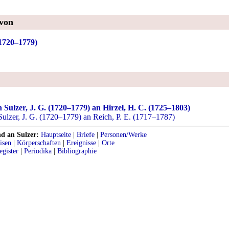
 von
(1720–1779)
 Sulzer, J. G. (1720–1779) an Hirzel, H. C. (1725–1803)
ulzer, J. G. (1720–1779) an Reich, P. E. (1717–1787)
nd an Sulzer:
Hauptseite
|
Briefe
|
Personen/Werke
isen
|
Körperschaften
|
Ereignisse
|
Orte
egister
|
Periodika
|
Bibliographie