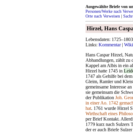
Ausgewählte Briefe von u
Personen/Werke nach Verwe
Orte nach Verweisen
|
Sachr
Hirzel, Hans Casp
Lebensdaten: 1725–1803
Links:
Kommentar
|
Wiki
Hans Caspar Hirzel, Natu
Abhandlungen, zählt zu 
Kappel am Albis in ein a
Hirzel hatte 1745 in
Leid
1747 als Gehilfe bei dem
Gleim, Ramler und Kleist
gemeinsame Interesse an 
sie gemeinsam die Schwe
der Publikation
Joh. Geo
in einer Ao. 1742 gemach
hat
. 1761 wurde Hirzel St
Wirthschaft eines Philos
per Brief Kontakt. Allerdi
1779 kurz nach Sulzers 
der er auch Briefe Sulzer