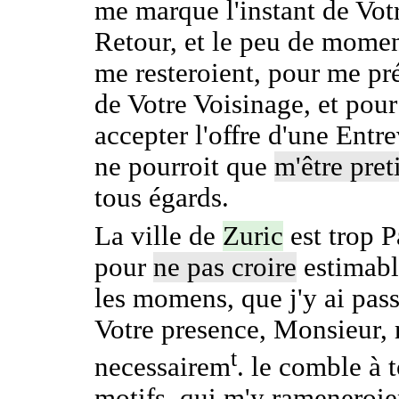
me marque l'instant de Vot
Retour, et le peu de momen
me resteroient, pour me pr
de Votre Voisinage, et pour
accepter l'offre d'une Entr
ne pourroit que
m'être pret
tous égards.
La ville de
Zuric
est trop P
pour
ne pas croire
estimabl
les momens, que j'y ai pass
Votre presence, Monsieur, 
t
necessairem
. le comble à t
motifs, qui m'y rameneroie