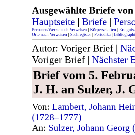
Ausgewählte Briefe von 
Hauptseite
|
Briefe
|
Pers
Personen/Werke nach Verweisen
|
Körperschaften
|
Ereignis
Orte nach Verweisen
|
Sachregister
|
Periodika
|
Bibliograph
Autor: Voriger Brief |
Näc
Voriger Brief |
Nächster B
Brief vom 5. Febru
J. H. an Sulzer, J. 
Von:
Lambert, Johann Hein
(1728–1777)
An:
Sulzer, Johann Georg 