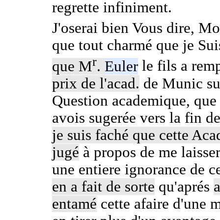
regrette infiniment.
J'oserai bien Vous dire, Mo
que tout charmé que je Su
r
que M
.
Euler
le fils a rem
prix de l'acad.
de Munic su
Question academique, que 
avois sugerée vers la fin d
je suis faché que cette Aca
jugé
à propos de me laisse
une entiere ignorance de c
en a fait de sorte
qu'aprés
a
entamé
cette afaire d'une 