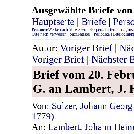
Ausgewählte Briefe von 
Hauptseite
|
Briefe
|
Pers
Personen/Werke nach Verweisen
|
Körperschaften
|
Ereignis
Orte nach Verweisen
|
Sachregister
|
Periodika
|
Bibliograph
Autor:
Voriger Brief
|
Näc
Voriger Brief
|
Nächster B
Brief vom 20. Febru
G. an Lambert, J. 
Von:
Sulzer, Johann Georg
1779)
An:
Lambert, Johann Hein