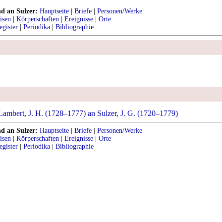
nd an Sulzer:
Hauptseite
|
Briefe
|
Personen/Werke
isen
|
Körperschaften
|
Ereignisse
|
Orte
egister
|
Periodika
|
Bibliographie
ambert, J. H. (1728–1777) an Sulzer, J. G. (1720–1779)
nd an Sulzer:
Hauptseite
|
Briefe
|
Personen/Werke
isen
|
Körperschaften
|
Ereignisse
|
Orte
egister
|
Periodika
|
Bibliographie