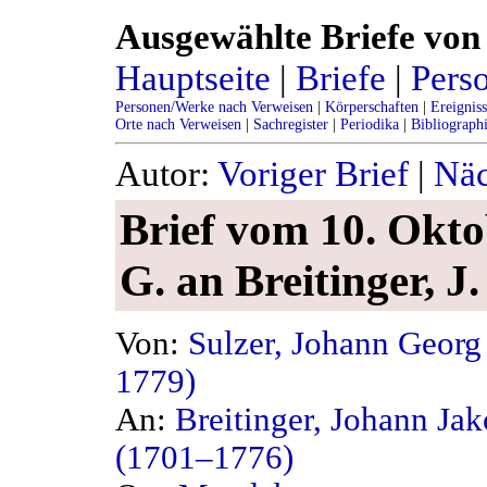
Ausgewählte Briefe von 
Hauptseite
|
Briefe
|
Pers
Personen/Werke nach Verweisen
|
Körperschaften
|
Ereignis
Orte nach Verweisen
|
Sachregister
|
Periodika
|
Bibliograph
Autor:
Voriger Brief
|
Näc
Brief vom 10. Oktob
G. an Breitinger, J.
Von:
Sulzer, Johann Georg
1779)
An:
Breitinger, Johann Ja
(1701–1776)