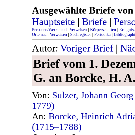
Ausgewählte Briefe von 
Hauptseite
|
Briefe
|
Pers
Personen/Werke nach Verweisen
|
Körperschaften
|
Ereignis
Orte nach Verweisen
|
Sachregister
|
Periodika
|
Bibliograph
Autor:
Voriger Brief
|
Näc
Brief vom 1. Dezem
G. an Borcke, H. A.
Von:
Sulzer, Johann Georg
1779)
An:
Borcke, Heinrich Adri
(1715–1788)