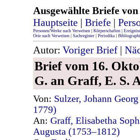
Ausgewählte Briefe von 
Hauptseite
|
Briefe
|
Pers
Personen/Werke nach Verweisen
|
Körperschaften
|
Ereignis
Orte nach Verweisen
|
Sachregister
|
Periodika
|
Bibliograph
Autor:
Voriger Brief
|
Näc
Brief vom 16. Oktob
G. an Graff, E. S. A
Von:
Sulzer, Johann Georg
1779)
An:
Graff, Elisabetha Soph
Augusta (1753–1812)