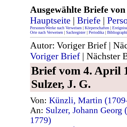
Ausgewählte Briefe von 
Hauptseite
|
Briefe
|
Pers
Personen/Werke nach Verweisen
|
Körperschaften
|
Ereignis
Orte nach Verweisen
|
Sachregister
|
Periodika
|
Bibliograph
Autor: Voriger Brief | Nä
Voriger Brief
| Nächster B
Brief vom 4. April 
Sulzer, J. G.
Von:
Künzli, Martin (170
An:
Sulzer, Johann Georg 
1779)