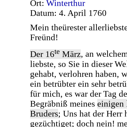
Ort:
Winterthur
Datum: 4. April 1760
Mein theürester allerliebst
Freünd!
te
Der 16
März
, an welchem
liebste, so Sie in dieser We
gehabt, verlohren haben, 
ein betrübter ein sehr betr
für mich, es war der Tag de
Begräbniß meines
einigen 
Bruders
; Uns hat der Herr 
gezüchtiget; doch nein! m