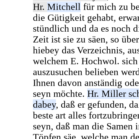
Hr.
Mitchell
für mich zu be
die Gütigkeit gehabt, erwar
stündlich und da es noch d
Zeit ist sie zu säen, so übe
hiebey das Verzeichnis, au
welchem E. Hochwol. sich
auszusuchen belieben werd
Ihnen davon anständig ode
seyn möchte.
Hr. Miller sc
dabey
, daß er gefunden, da
beste art alles fortzubringe
seyn, daß man die Samen i
Töpfen säe, welche man de