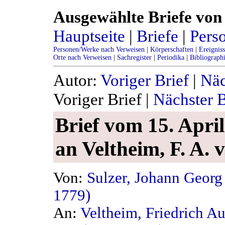
Ausgewählte Briefe von 
Hauptseite
|
Briefe
|
Pers
Personen/Werke nach Verweisen
|
Körperschaften
|
Ereignis
Orte nach Verweisen
|
Sachregister
|
Periodika
|
Bibliograph
Autor:
Voriger Brief
|
Näc
Voriger Brief |
Nächster B
Brief vom 15. April
an Veltheim, F. A. v
Von:
Sulzer, Johann Georg
1779)
An:
Veltheim, Friedrich A