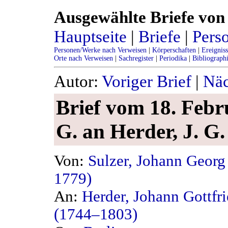
Ausgewählte Briefe von 
Hauptseite
|
Briefe
|
Pers
Personen/Werke nach Verweisen
|
Körperschaften
|
Ereignis
Orte nach Verweisen
|
Sachregister
|
Periodika
|
Bibliograph
Autor:
Voriger Brief
|
Näc
Brief vom 18. Febru
G. an Herder, J. G.
Von:
Sulzer, Johann Georg
1779)
An:
Herder, Johann Gottfr
(1744–1803)