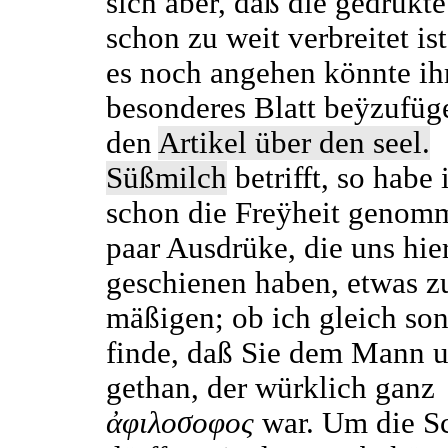
sich aber, daß die gedrukte
schon zu weit verbreitet ist
es noch angehen könnte ih
besonderes Blatt beÿzufüg
den
Artikel über den seel.
Süßmilch
betrifft, so habe 
schon die Freÿheit genom
paar Ausdrüke, die uns hier
geschienen haben, etwas z
mäßigen; ob ich gleich son
finde, daß Sie dem Mann u
gethan, der würklich ganz
ἀφιλοσοφος
war. Um die Sc