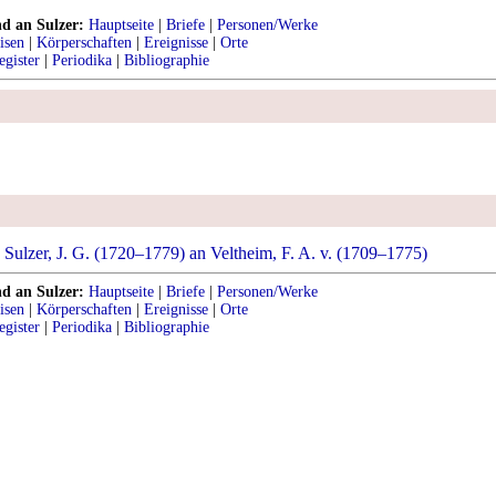
nd an Sulzer:
Hauptseite
|
Briefe
|
Personen/Werke
isen
|
Körperschaften
|
Ereignisse
|
Orte
egister
|
Periodika
|
Bibliographie
Sulzer, J. G. (1720–1779) an Veltheim, F. A. v. (1709–1775)
nd an Sulzer:
Hauptseite
|
Briefe
|
Personen/Werke
isen
|
Körperschaften
|
Ereignisse
|
Orte
egister
|
Periodika
|
Bibliographie